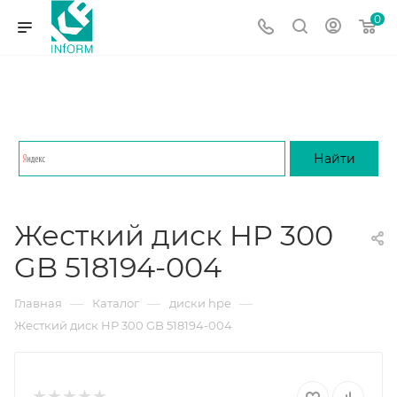
0
Жесткий диск HP 300
GB 518194-004
—
—
—
Главная
Каталог
диски hpe
Жесткий диск HP 300 GB 518194-004