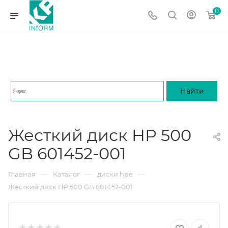
0
Жесткий диск HP 500
GB 601452-001
—
—
—
Главная
Каталог
диски hpe
Жесткий диск HP 500 GB 601452-001