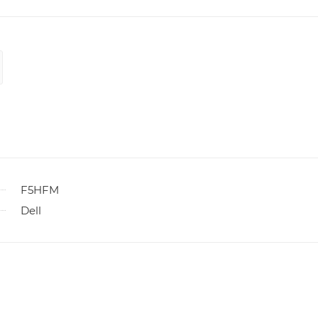
F5HFM
Dell
ы