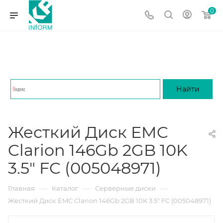
0
Жесткий Диск EMC
Clarion 146Gb 2GB 10K
3.5" FC (005048971)
—
—
—
Главная
Каталог
Серверные диски
Жесткий Диск EMC Clarion 146Gb 2GB 10K 3.5" FC (005048971)