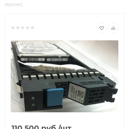
1R2JCMC)
110 500
руб.
/шт