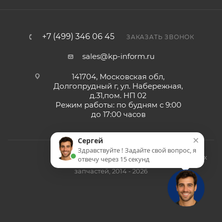
+7 (499) 346 06 45
ЗАКАЗАТЬ ЗВОНОК
sales@kp-inform.ru
141704, Московская обл,
Долгопрудный г, ул. Набережная,
д.31,пом. НП 02
Режим работы: по будням с 9:00
до 17:00 часов
×
Сергей
Здравствуйте ! Задайте свой вопрос, я
© ООО «СМП-Проект», поставка серверных
отвечу через 15 секунд
запчастей, 2014 - 2026