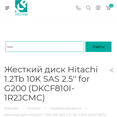
0
Жесткий диск Hitachi
1.2Tb 10K SAS 2.5'' for
G200 (DKCF810I-
1R2JCMC)
—
—
—
Главная
Каталог
Серверные диски
Жесткий диск Hitachi 1.2Tb 10K SAS 2.5'' for G200 (DKCF810I-