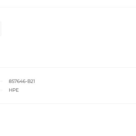
857646-B21
HPE
ы