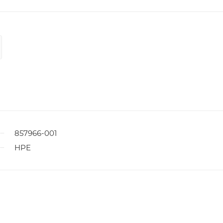
857966-001
HPE
ы