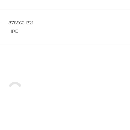
878566-B21
HPE
ы