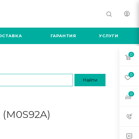
ОСТАВКА
ГАРАНТИЯ
УСЛУГИ
0
0
0
" (M0S92A)