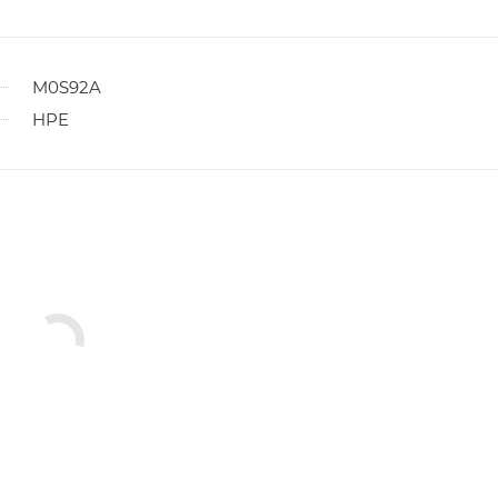
M0S92A
HPE
ы