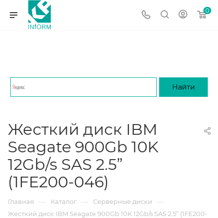
0
Жесткий диск IBM
Seagate 900Gb 10K
12Gb/s SAS 2.5”
(1FE200-046)
—
—
—
Главная
Каталог
Серверные диски
Жесткий диск IBM Seagate 900Gb 10K 12Gb/s SAS 2.5” (1FE200-