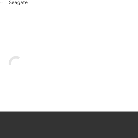
Seagate
ы