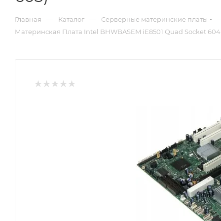
—
—
Главная
Каталог
Серверные материнские платы
Материнская Плата Intel BHWBASEM iE8501 Quad Socket 604 