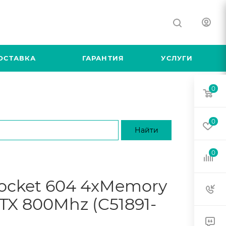
ОСТАВКА
ГАРАНТИЯ
УСЛУГИ
0
0
0
ocket 604 4xMemory
TX 800Mhz (C51891-