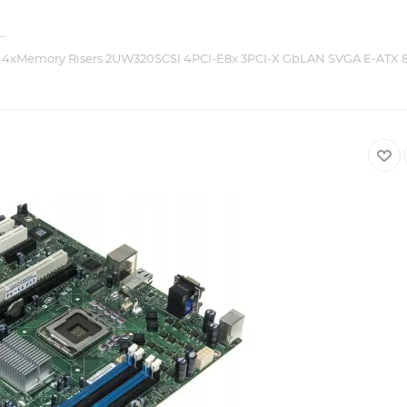
—
4xMemory Risers 2UW320SCSI 4PCI-E8x 3PCI-X GbLAN SVGA E-ATX 8