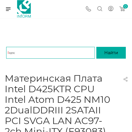
0
Материнская Плата
Intel D425KTR CPU
Intel Atom D425 NM10
2DualDDRIII 2SATAII
PCI SVGA LAN AC97-
2ch Mini-ITX (E93083)