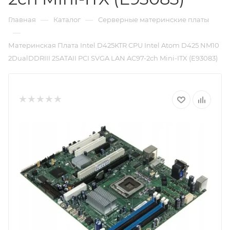
—
—
Главная
Каталог
Серверные материнские платы
—
Материнская Плата Intel D425KTR CPU Intel Atom D425 NM10
2DualDDRIII 2SATAII PCI SVGA LAN AC97-2ch Mini-ITX (E93083)