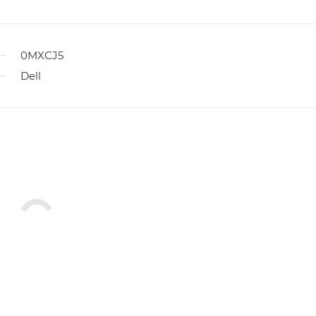
0MXCJ5
Dell
ы