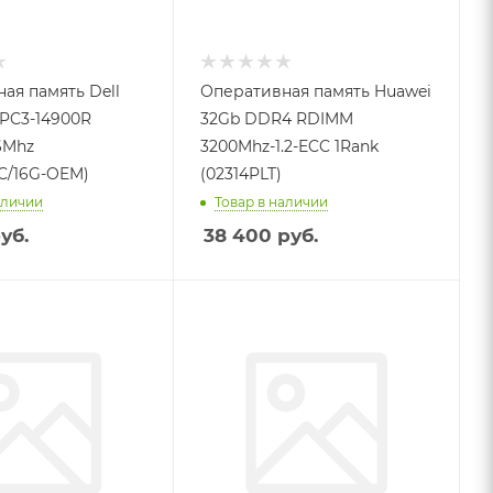
ая память Dell
Оперативная память Huawei
 PC3-14900R
32Gb DDR4 RDIMM
6Mhz
3200Mhz-1.2-ECC 1Rank
C/16G-OEM)
(02314PLT)
аличии
Товар в наличии
уб.
38 400
руб.