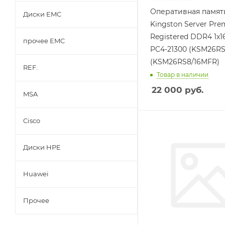
Оперативная памят
Диски EMC
Kingston Server Pre
Registered DDR4 1x
прочее EMC
PC4-21300 (KSM26RS
(KSM26RS8/16MFR)
REF.
Товар в наличии
22 000
руб.
MSA
Cisco
Диски HPE
Huawei
Прочее