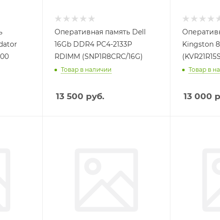
ь
Оперативная память Dell
Оперативн
dator
16Gb DDR4 PC4-2133P
Kingston 
000
RDIMM (SNP1R8CRC/16G)
(KVR21R15S
Товар в наличии
Товар в н
13 500
руб.
13 000
р