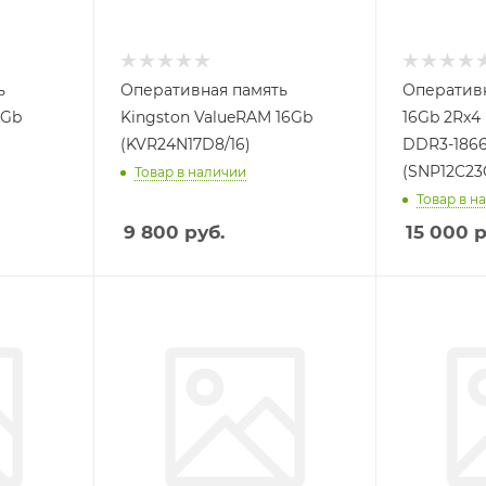
ь
Оперативная память
Оперативн
6Gb
Kingston ValueRAM 16Gb
16Gb 2Rx4
(KVR24N17D8/16)
DDR3-186
(SNP12C23
Товар в наличии
Товар в н
9 800
руб.
15 000
р