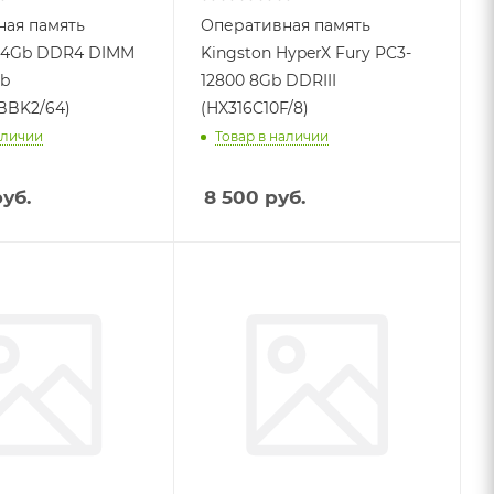
ая память
Оперативная память
 64Gb DDR4 DIMM
Kingston HyperX Fury PC3-
Gb
12800 8Gb DDRIII
BBK2/64)
(HX316C10F/8)
аличии
Товар в наличии
уб.
8 500
руб.