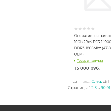
Оперативная память
16Gb 2Rx4 PC3-1490
DDR3-1866Mhz (A718
OEM)
Товар в наличии
15 000
руб.
←
ctrl
Пред.
След.
ctrl
Страницы:
1
2
3
...
90
91