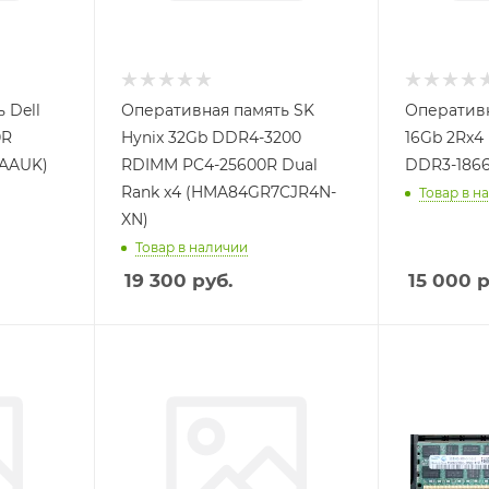
 Dell
Оперативная память SK
Оперативн
0R
Hynix 32Gb DDR4-3200
16Gb 2Rx4
-AAUK)
RDIMM PC4-25600R Dual
DDR3-1866
Rank x4 (HMA84GR7CJR4N-
Товар в н
XN)
Товар в наличии
19 300
руб.
15 000
р