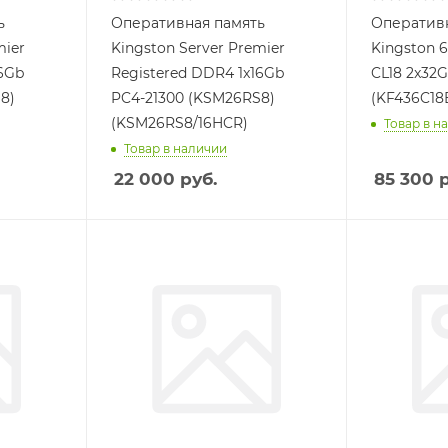
ь
Оперативная память
Оперативн
mier
Kingston Server Premier
Kingston
16Gb
Registered DDR4 1x16Gb
CL18 2x32
8)
PC4-21300 (KSM26RS8)
(KF436C18
(KSM26RS8/16HCR)
Товар в н
Товар в наличии
22 000
руб.
85 300
р