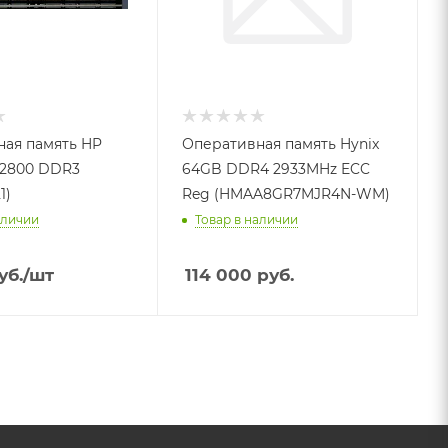
ая память HP
Оперативная память Hynix
12800 DDR3
64GB DDR4 2933MHz ECC
1)
Reg (HMAA8GR7MJR4N-WM)
аличии
Товар в наличии
уб.
/шт
114 000
руб.