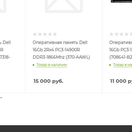
 Dell
Оперативная память Dell
Оперативн
0R
16Gb 2Rx4 PC3-14900R
16Gb PC3-
7318-
DDR3-1866Mhz (370-AAWL)
(708641-B2
Товар в наличии
Товар в н
15 000
руб.
11 000
р
→