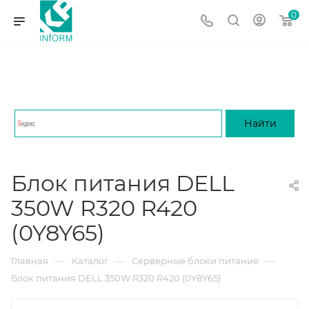
0
Блок питания DELL
350W R320 R420
(0Y8Y65)
—
—
—
Главная
Каталог
Серверные блоки питания
Блок питания DELL 350W R320 R420 (0Y8Y65)