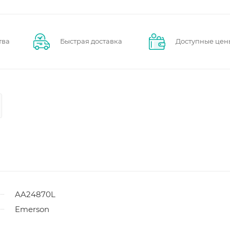
тва
Быстрая доставка
Доступные цен
AA24870L
Emerson