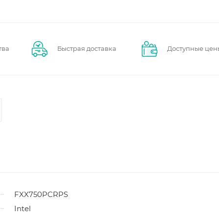
тва
Быстрая доставка
Доступные цен
FXX750PCRPS
Intel