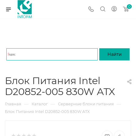
0
Блок Питания Intel
D20852-005 830W ATX
—
—
—
Главная
Каталог
Серверные блоки питания
Блок Питания Intel D20852-005 830W ATX