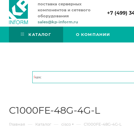
поставка серверных
компонентов и сетевого
+7 (499) 3
оборудования
sales@kp-inform.ru
КАТАЛОГ
О КОМПАНИИ
C1000FE-48G-4G-L
—
—
—
Главная
Каталог
cisco
C1000FE-48G-4G-L