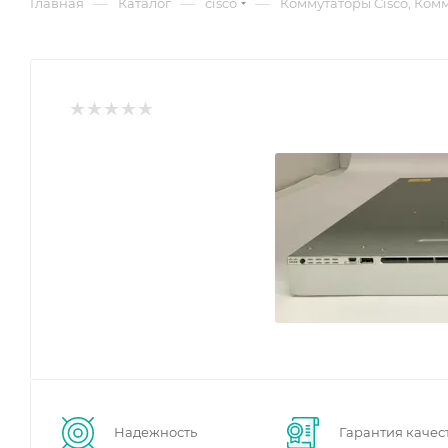
—
—
—
Главная
Каталог
cisco
Коммутаторы Cisco, Комму
Надежность
Гарантия качес