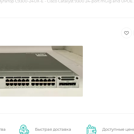
татор C9300-24UX-E - Cisco Catalyst 9300 24-port mGig and UPOE. 
тва
Быстрая доставка
Доступные цен