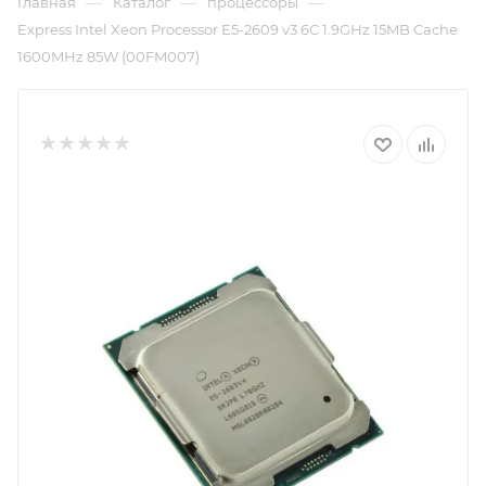
—
—
—
Главная
Каталог
процессоры
Express Intel Xeon Processor E5-2609 v3 6C 1.9GHz 15MB Cache
1600MHz 85W (00FM007)