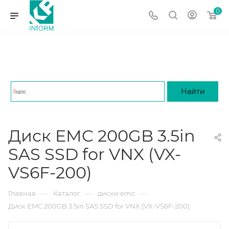
0
Диск EMC 200GB 3.5in
SAS SSD for VNX (VX-
VS6F-200)
—
—
—
Главная
Каталог
диски emc
Диск EMC 200GB 3.5in SAS SSD for VNX (VX-VS6F-200)