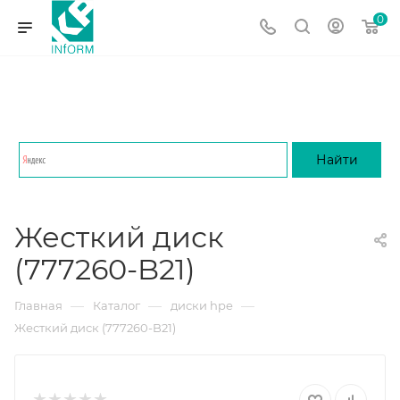
0
Жесткий диск
(777260-B21)
—
—
—
Главная
Каталог
диски hpe
Жесткий диск (777260-B21)