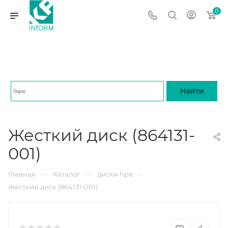
0
Жесткий диск (864131-
001)
—
—
—
Главная
Каталог
диски hpe
Жесткий диск (864131-001)