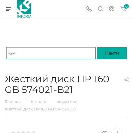
0
Жесткий диск HP 160
GB 574021-B21
—
—
—
Главная
Каталог
диски hpe
Жесткий диск HP 160 GB 574021-B21