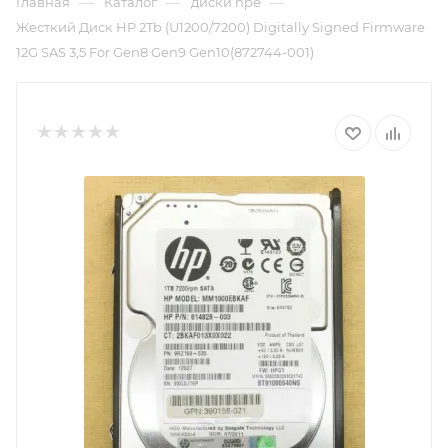
—
—
—
Главная
Каталог
диски hpe
Жесткий Диск HP 2Tb (U1200/7200) Digitally Signed Firmware
12G SAS 3,5 For Gen8 Gen9 Gen10(872744-001)