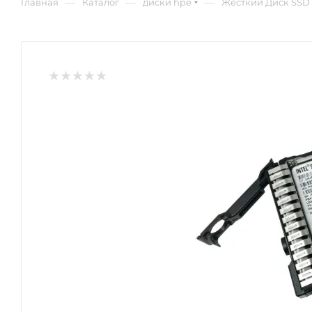
—
—
—
Главная
Каталог
диски hpe
Жесткий Диск SSD H