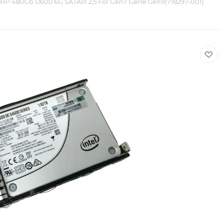
P 480Gb U600 6G SATAIII 2,5 For Gen7 Gen8 Gen9(718297-001)