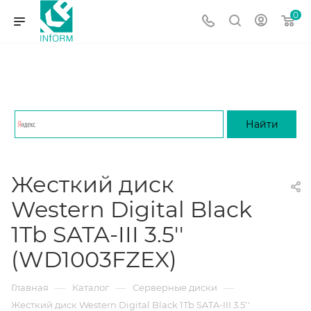
0
Жесткий диск
Western Digital Black
1Tb SATA-III 3.5''
(WD1003FZEX)
—
—
—
Главная
Каталог
Серверные диски
Жесткий диск Western Digital Black 1Tb SATA-III 3.5''