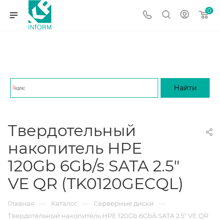
0
Твердотельный
накопитель HPE
120Gb 6Gb/s SATA 2.5"
VE QR (TK0120GECQL)
—
—
—
Главная
Каталог
Серверные диски
Твердотельный накопитель HPE 120Gb 6Gb/s SATA 2.5" VE QR