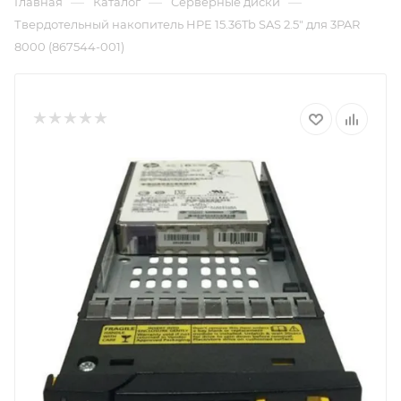
—
—
—
Главная
Каталог
Серверные диски
Твердотельный накопитель HPE 15.36Tb SAS 2.5" для 3PAR
8000 (867544-001)