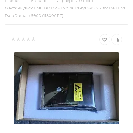
—
—
—
Главная
Каталог
Серверные диски
Жесткий диск EMC DD DV 8Tb 7.2K 12Gb/s SAS 3.5" for Dell EMC
DataDomain 9900 (118000117)