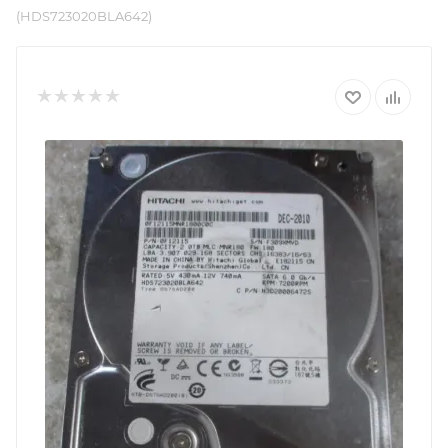
(HDS723020BLA642)