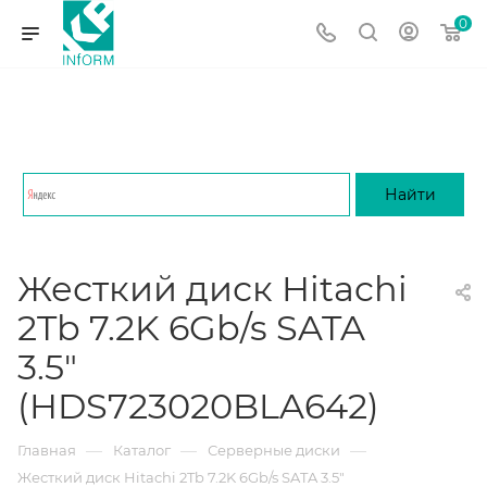
0
Жесткий диск Hitachi
2Tb 7.2K 6Gb/s SATA
3.5"
(HDS723020BLA642)
—
—
—
Главная
Каталог
Серверные диски
Жесткий диск Hitachi 2Tb 7.2K 6Gb/s SATA 3.5"