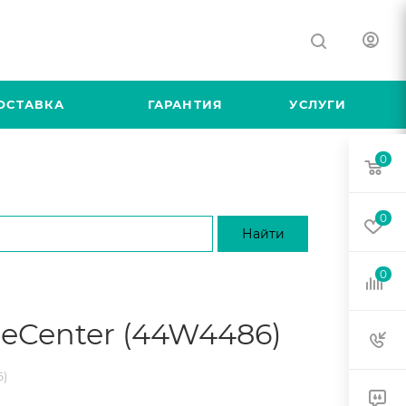
ОСТАВКА
ГАРАНТИЯ
УСЛУГИ
0
0
0
adeCenter (44W4486)
6)