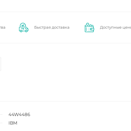
тва
Быстрая доставка
Доступные цен
44W4486
IBM