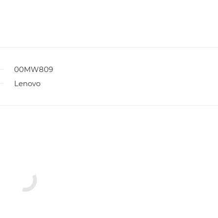
00MW809
Lenovo
ы