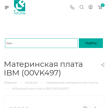
0
Материнская плата
IBM (00VK497)
—
—
Главная
Каталог
Серверные материнские платы
—
Материнская плата IBM (00VK497)