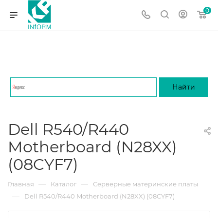
0
Dell R540/R440
Motherboard (N28XX)
(08CYF7)
—
—
Главная
Каталог
Серверные материнские платы
—
Dell R540/R440 Motherboard (N28XX) (08CYF7)