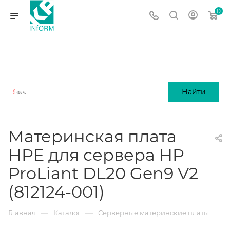
0
Материнская плата
HPE для сервера HP
ProLiant DL20 Gen9 V2
(812124-001)
—
—
Главная
Каталог
Серверные материнские платы
—