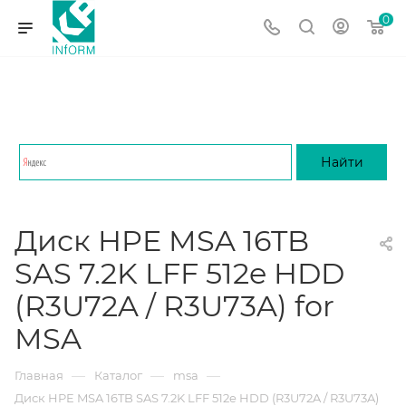
0
Диск HPE MSA 16TB
SAS 7.2K LFF 512e HDD
(R3U72A / R3U73A) for
MSA
—
—
—
Главная
Каталог
msa
Диск HPE MSA 16TB SAS 7.2K LFF 512e HDD (R3U72A / R3U73A)