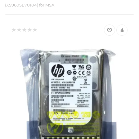
(XS960SE70104) for MSA