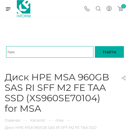
0
Диск HPE MSA 960GB
SAS RI SFF M2 FE TAA
SSD (XS960SE70104)
for MSA
—
—
—
Главная
Каталог
msa
Диск HPE MSA 960GB SAS RI SFF M2 FE TAA SSD