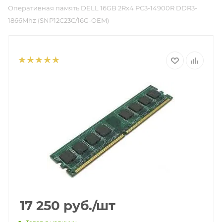
Оперативная память DELL 16GB 2Rx4 PC3-14900R DDR3-
1866Mhz (SNP12C23C/16G-OEM)
17 250
руб.
/шт