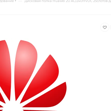
—
удование
Дисковая полка Huawei 2U AC/240HVDC 25слотов дл