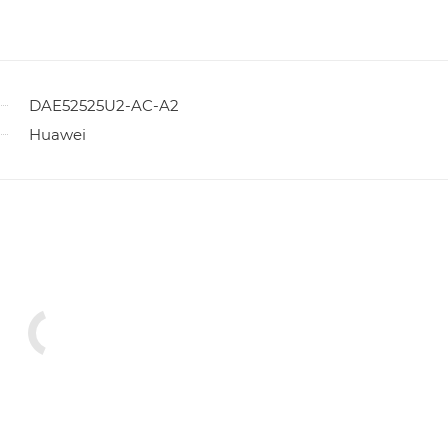
DAE52525U2-AC-A2
Huawei
ы