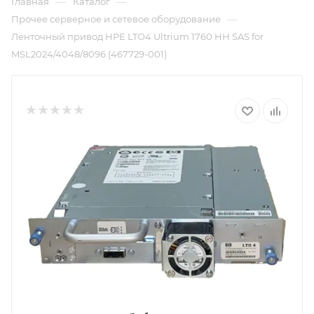
—
—
Главная
Каталог
—
Прочее серверное и сетевое оборудование
Ленточный привод HPE LTO4 Ultrium 1760 HH SAS for
MSL2024/4048/8096 (467729-001)