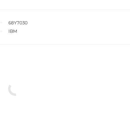
68Y7030
IBM
ы