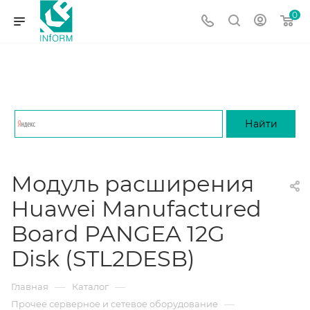
0
Модуль расширения
Huawei Manufactured
Board PANGEA 12G
Disk (STL2DESB)
—
—
Главная
Каталог
—
Прочее серверное и сетевое оборудование