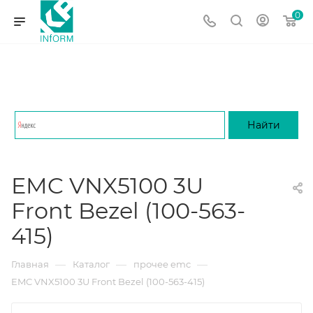
0
EMC VNX5100 3U
Front Bezel (100-563-
415)
—
—
—
Главная
Каталог
прочее emc
EMC VNX5100 3U Front Bezel (100-563-415)