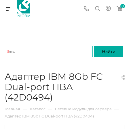
0
Адаптер IBM 8Gb FC
Dual-port HBA
(42D0494)
—
—
—
Главная
Каталог
Сетевые модули для сервера
Адаптер IBM 8Gb FC Dual-port HBA (42D0494)