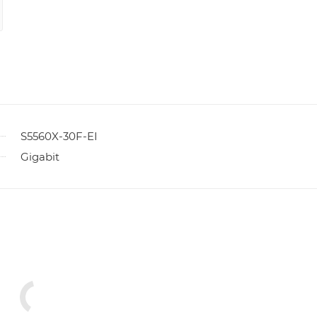
S5560X-30F-EI
Gigabit
ы