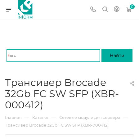
0
Трансивер Brocade
32Gb FC SW SFP (XBR-
000412)
—
—
—
Главная
Каталог
Сетевые модули для сервера
Трансивер Brocade 32Gb FC SW SFP (XBR-000412)