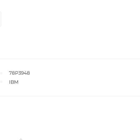
78P3948
IBM
ы